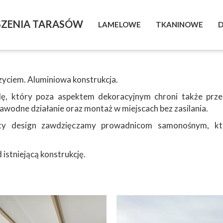
SZENIA TARASÓW
LAMELOWE
TKANINOWE
D
Segmentowe
Rzymskie
zyciem. Aluminiowa konstrukcja.
lę, który poza aspektem dekoracyjnym chroni także prz
wodne działanie oraz montaż w miejscach bez zasilania.
sty design zawdzięczamy prowadnicom samonośnym, k
stniejącą konstrukcję.